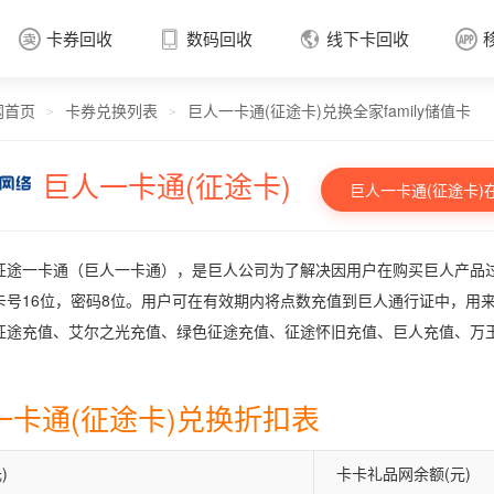
卡券回收
数码回收
线下卡回收




网首页
卡券兑换列表
巨人一卡通(征途卡)兑换全家family储值卡
卡券回收

>
>
巨人一卡通(征途卡)
巨人一卡通(征途卡)
征途一卡通（巨人一卡通），是巨人公司为了解决因用户在购买巨人产品
卡号16位，密码8位。用户可在有效期内将点数充值到巨人通行证中，用来
征途充值、艾尔之光充值、绿色征途充值、征途怀旧充值、巨人充值、万
一卡通(征途卡)兑换折扣表
)
卡卡礼品网余额(元)