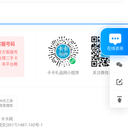

客服号码
在线咨询
官方客服号
处理二手卡
，本平台概

卡卡礼品网小程序
关注微信公众号
关注

微信
建议

州市工商
反馈
政管理局
回到
卡卡网
顶部
017)1467-102号-1