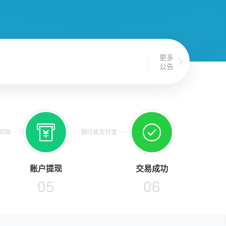
更多

公告


到账
银行或支付宝
账户提现
交易成功
05
06