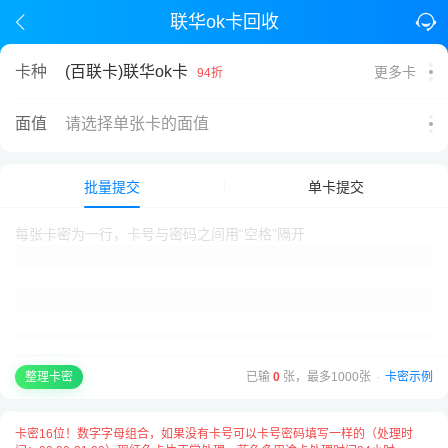
联华ok卡回收
(百联卡)联华ok卡
卡种
更多卡
94折
面值
请选择单张卡的面值
批量提交
单卡提交
已输
0
张，最多1000张
·
卡密示例
整理卡密
卡密16位！数字字母组合，如果没有卡号可以卡号密码填写一样的（处理时