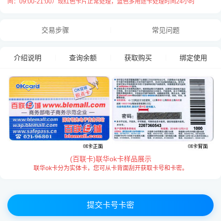
间：09:00-21:00）现红色卡片正常处理，蓝色多用途卡处理时间24小时
卡号与卡密之间请用
“空格”
隔开，
每张卡占用一行用
“换行”
隔开，例：
交易步骤
常见问题
2711722647 2719839625272927
介绍说明
查询余额
获取购买
绑定使用
(百联卡)联华ok卡样品展示
联华ok卡分为实体卡，您可从卡背面刮开获取卡号和卡密。
提交卡号卡密