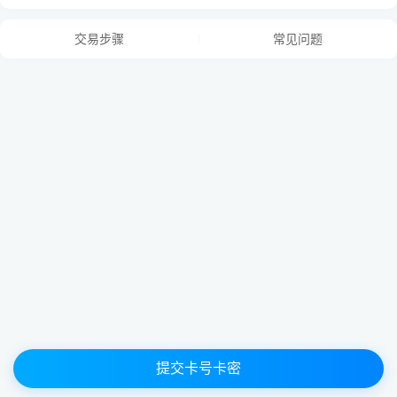
交易步骤
常见问题
卡号与卡密之间请用
“空格”
隔开，
每张卡占用一行用
“换行”
隔开，例：
提交卡号卡密