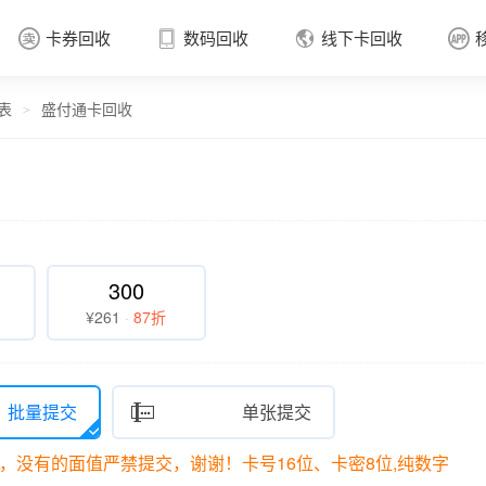
卡券回收
数码回收
线下卡回收




表
盛付通卡回收
卡券回收

>
300
¥261
·
87折
批量提交

单张提交
，没有的面值严禁提交，谢谢！卡号16位、卡密8位,纯数字