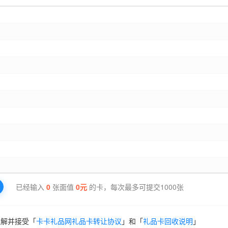
已经输入
0
张面值
0
元
的卡，每次最多可提交1000张
理解并接受「
卡卡礼品网礼品卡转让协议
」和「
礼品卡回收说明
」