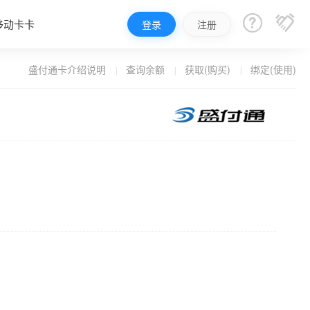


移动卡卡
登录
注册
盛付通卡介绍说明
查询余额
获取(购买)
绑定(使用)