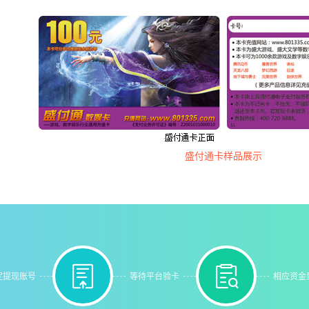
盛付通卡样品展示


定提现账号
等待平台验卡
相应资金