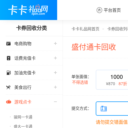
平台首页

卡券回收分类
卡卡礼品网首页
卡券回收列
>
电商购物

盛付通卡回收
话费充值卡

加油充值卡

1000
单张面值：
不得选错
¥870
·
87折
美食出行

游戏点卡

提交方式：

骏网一卡通
请勿提交错面值
盛大一卡通