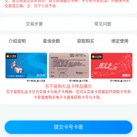
交，提交错类型损失自负！提交前请确认卡种！卡号和卡密必填！并确保卡密
及面值正确。注：苏宁小店不收
卡号与卡密之间请用
“空格”
隔开，
每张卡占用一行用
“换行”
隔开，例：
交易步骤
常见问题
8600010009111620 880666
介绍说明
查询余额
获取购买
绑定使用
苏宁易购礼品卡样品展示
苏宁易购礼品卡分为实体卡与电子卡两种，您可从实体卡背面刮开获取卡号和
卡密或者购买电子卡直接获取卡号与卡密。
提交卡号卡密