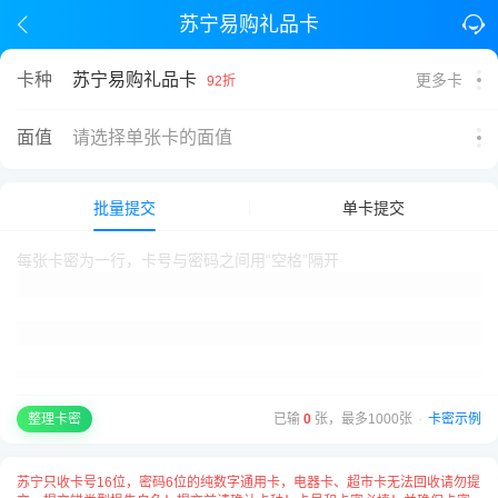
苏宁易购礼品卡
苏宁易购礼品卡
卡种
更多卡
92折
面值
请选择单张卡的面值
批量提交
单卡提交
已输
0
张，最多1000张
·
卡密示例
整理卡密
苏宁只收卡号16位，密码6位的纯数字通用卡，电器卡、超市卡无法回收请勿提