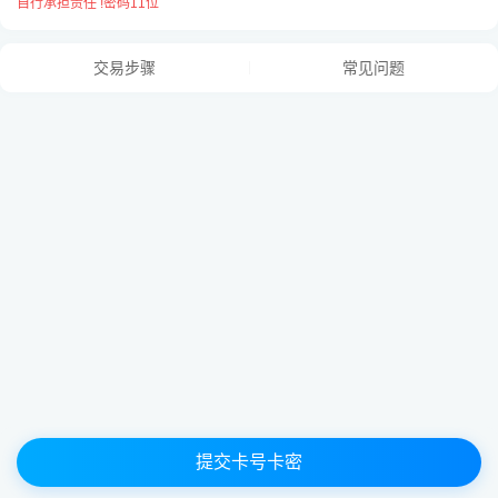
自行承担责任 !密码11位
此卡种无需卡号，只需填写卡密，
交易步骤
常见问题
每张一行用
“换行”
隔开！
提交卡号卡密