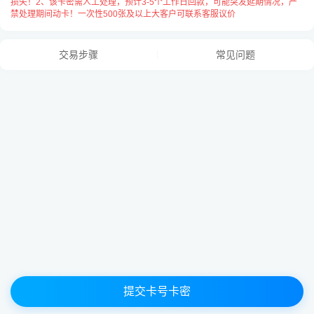
损失！2、该卡密需人工处理，预计3-5个工作日回款，可能突发延期情况，严
禁处理期间动卡！一次性500张及以上大客户可联系客服议价
卡号与卡密之间请用
“空格”
隔开，
每张卡占用一行用
“换行”
隔开，例：
交易步骤
常见问题
提交卡号卡密