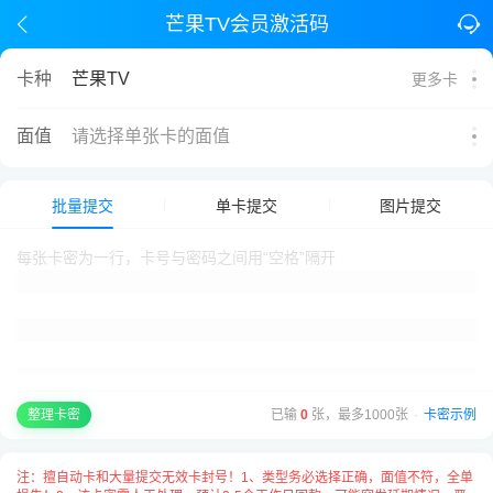
芒果TV会员激活码
卡种
芒果TV
更多卡
面值
请选择单张卡的面值
批量提交
单卡提交
图片提交
已输
0
张，最多1000张
·
卡密示例
整理卡密
注：擅自动卡和大量提交无效卡封号！1、类型务必选择正确，面值不符，全单