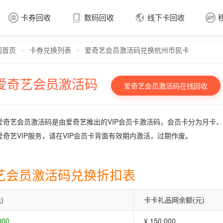
卡券回收
数码回收
线下卡回收




网首页
卡券兑换列表
爱奇艺会员激活码兑换杭州市民卡
卡券回收

>
>
爱奇艺会员激活码
爱奇艺会员激活码在线回收
爱奇艺会员激活码是由爱奇艺推出的VIP会员卡激活码，会员卡分为月卡、
爱奇艺VIP服务，请在VIP会员卡背面有效期内激活，过期作废。
艺会员激活码兑换折扣表
)
卡卡礼品网余额(元)
000
¥ 150.000