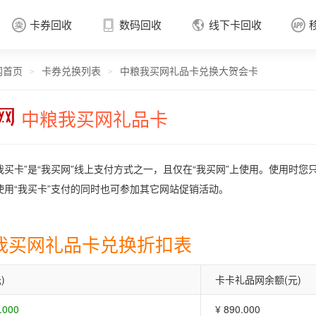
卡券回收
数码回收
线下卡回收




网首页
卡券兑换列表
中粮我买网礼品卡兑换大贺会卡
卡券回收

>
>
中粮我买网礼品卡
我买卡”是“我买网”线上支付方式之一，且仅在“我买网”上使用。使用时您
使用“我买卡”支付的同时也可参加其它网站促销活动。
我买网礼品卡兑换折扣表
)
卡卡礼品网余额(元)
.000
¥ 890.000