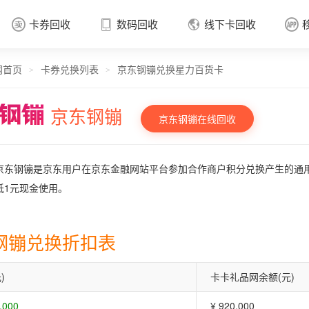
卡券回收
数码回收
线下卡回收




网首页
卡券兑换列表
京东钢镚兑换星力百货卡
卡券回收

>
>
京东钢镚
京东钢镚在线回收
京东钢镚是京东用户在京东金融网站平台参加合作商户积分兑换产生的通
抵1元现金使用。
钢镚兑换折扣表
)
卡卡礼品网余额(元)
.000
¥ 920.000