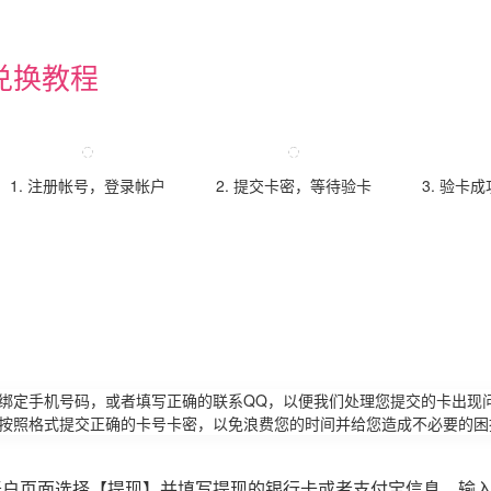
兑换教程
1. 注册帐号，登录帐户
2. 提交卡密，等待验卡
3. 验卡
请绑定手机号码，或者填写正确的联系QQ，以便我们处理您提交的卡出现
必按照格式提交正确的卡号卡密，以免浪费您的时间并给您造成不必要的困
账户页面选择【提现】并填写提现的银行卡或者支付宝信息，输