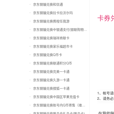
京东钢镚兑换和信通
京东钢镚兑换拉卡拉沃尔玛
卡券
京东钢镚兑换携程任我游
京东钢镚兑换中银通支付(银联购物卡)
京东钢镚兑换瑞祥商联卡
京东钢镚兑换家乐福超市卡
京东钢镚兑换Q币卡
京东钢镚兑换联通积分Q币
京东钢镚兑换完美一卡通
京东钢镚兑换久游一卡通
京东钢镚兑换搜狐一卡通
1、帐号
京东钢镚兑换中国区苹果充值卡
2、请务
京东钢镚兑换账号内Q币寄售（维护中）
在我的
京东钢镚兑换唯品会礼品卡(唯品卡)