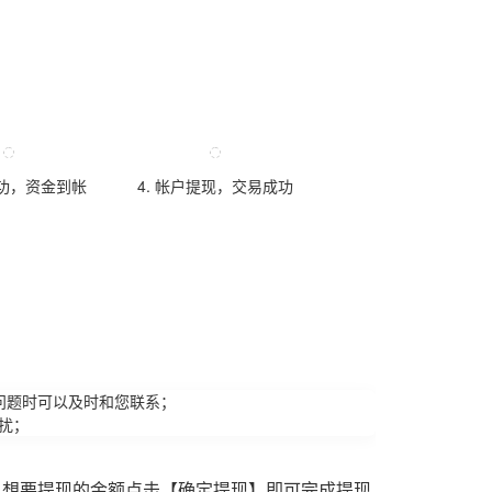
成功，资金到帐
4. 帐户提现，交易成功
问题时可以及时和您联系；
扰；
入想要提现的金额点击【确定提现】即可完成提现