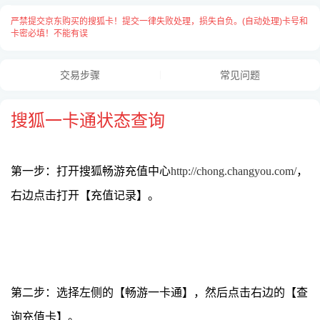
严禁提交京东购买的搜狐卡！提交一律失败处理，损失自负。(自动处理)卡号和
卡密必填！不能有误
交易步骤
常见问题
搜狐一卡通状态查询
第一步：打开搜狐畅游充值中心
http://chong.changyou.com/
，
右边点击打开【充值记录】。
卡号与卡密之间请用
“空格”
隔开，
每张卡占用一行用
“换行”
隔开，例：
70857205875507450418 994556597717
第二步：选择左侧的【畅游一卡通】，然后点击右边的【查
70857109825007400410 108641527783
询充值卡】。