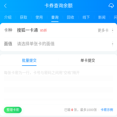
卡券查询余额
介绍
获取
使用
查询
回收
线下
新闻
搜狐一卡通
卡种
更多卡
85折
面值
请选择单张卡的面值
批量提交
单卡提交
已输
0
张，最多1000张
·
卡密示例
整理卡密