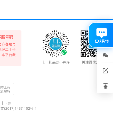

客服号码
在线咨询
官方客服号
处理二手卡
，本平台概

卡卡礼品网小程序
关注微信公众号
关注

微信
建议

州市工商
反馈
政管理局
回到
卡卡网
顶部
17)1467-102号-1