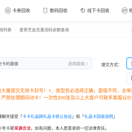
卡券回收
数码回收
线下卡回收




询列表
爱奇艺会员激活码余额查询
卡券回收

>
交卡的面值
选择面值
提交方式：

大量提交无效卡封号！1、类型务必选择正确，面值不符，全单损
严禁处理期间动卡！一次性500张及以上大客户可联系客服议价
理解并接受「
卡卡礼品网礼品卡转让协议
」和「
礼品卡回收说明
」
卡号卡密
来源合法
，如有问题，本人愿意承担一切法律责任。