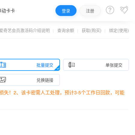


移动卡卡
登录
注册
爱奇艺会员激活码介绍说明
查询余额
获取(购买)
绑定(使用)


批量提交
单张提交

兑换链接
失！2、该卡密需人工处理，预计3-5个工作日回款，可能