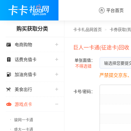
平台首页

购买获取分类
卡卡礼品网首页
卡券获取(
>
电商购物

巨人一卡通(征途卡)回收
话费充值卡

单张面值：
输选择您要提
不得选错
加油充值卡

严禁提交京东、
美食出行

卡号/密码：
游戏点卡

骏网一卡通
盛大一卡通