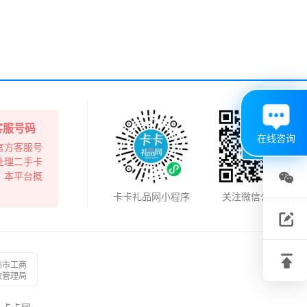

客服号码
在线咨询
官方客服号
处理二手卡
，本平台概

卡卡礼品网小程序
关注微信公众号
关注

微信
建议

州市工商
反馈
政管理局
回到