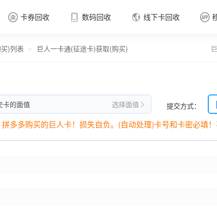
卡券回收
数码回收
线下卡回收




购买)列表
巨人一卡通(征途卡)获取(购买)
巨
卡券回收

>
交卡的面值
选择面值
提交方式：

拼多多购买的巨人卡！损失自负。(自动处理)卡号和卡密必填！