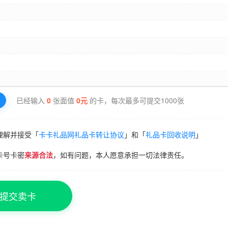
已经输入
0
张面值
0
元
的卡，每次最多可提交1000张
理解并接受「
卡卡礼品网礼品卡转让协议
」和「
礼品卡回收说明
」
卡号卡密
来源合法
，如有问题，本人愿意承担一切法律责任。
提交卖卡