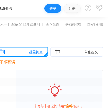


移动卡卡
登录
注册
人一卡通(征途卡)介绍说明
查询余额
获取(购买)
绑定(使用)


批量提交
单张提交
不能有误

卡号与卡密之间请用
“空格”
隔开，