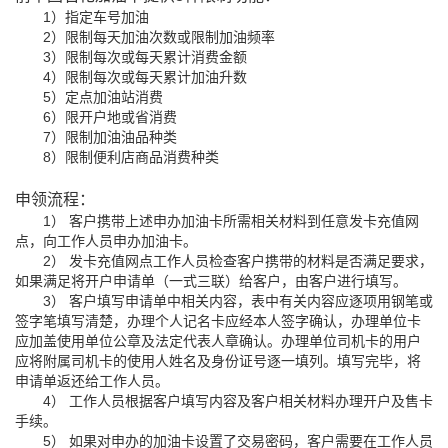
1）指定车号加油
2）限制每天加油次数或限制加油频率
3）限制每次或每天累计消费金额
4）限制每次或每天累计加油升数
5）定点加油站消费
6）限开户地或省消费
7）限制加油油品种类
8）限制便利店商品消费种类
此卡种无需卡号，只需填写卡密，
申领流程：
每张一行用
“换行”
隔开！
1） 客户携带上述申办加油卡所需相关材料到任意发卡充值网
点，向工作人员申办加油卡。
2） 发卡充值网点工作人员检查客户携带的材料是否满足要求，
如果满足将开户申请单（一式三联）给客户，由客户进行填写。
3） 客户填写申请单中相关内容，表中有关内容应逐项用钢笔或
签字笔填写清楚，办理个人记名卡应经本人签字确认，办理单位卡
应加盖使用单位公章及法定代表人章确认。办理单位司机卡的用户
应将附属司机卡的使用人姓名及身份证号逐一填列。填写完毕，将
申请单返还给工作人员。
4） 工作人员根据客户填写内容及客户相关材料办理开户及售卡
手续。
5） 如果对申办的加油卡设置了交易密码，客户需要在工作人员