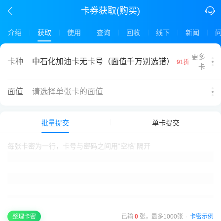
卡券获取(购买)
介绍
获取
使用
查询
回收
线下
新闻
更多
中石化加油卡无卡号（面值千万别选错）
卡种
91折
卡
面值
请选择单张卡的面值
批量提交
单卡提交
已输
0
张，最多1000张
·
卡密示例
整理卡密