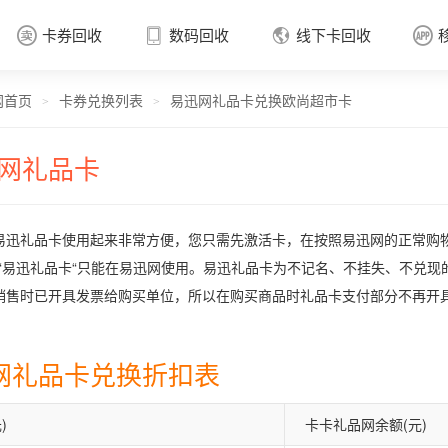
卡券回收
数码回收
线下卡回收




网首页
卡券兑换列表
易迅网礼品卡兑换欧尚超市卡
卡券回收

>
>
网礼品卡
易迅礼品卡使用起来非常方便，您只需先激活卡，在按照易迅网的正常购
。“易迅礼品卡“只能在易迅网使用。易迅礼品卡为不记名、不挂失、不兑
销售时已开具发票给购买单位，所以在购买商品时礼品卡支付部分不再开
网礼品卡兑换折扣表
)
卡卡礼品网余额(元)