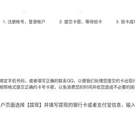
1. 注册帐号，登录帐户
2. 提交卡密，等待验卡
3. 验卡
请绑定手机号码，或者填写正确的联系QQ，以便我们处理您提交的卡出现
必按照格式提交正确的卡号卡密，以免浪费您的时间并给您造成不必要的困
账户页面选择【提现】并填写提现的银行卡或者支付宝信息，输