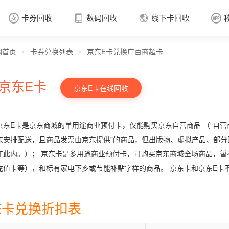
卡券回收
数码回收
线下卡回收




网首页
卡券兑换列表
京东E卡兑换广百商超卡
卡券回收

>
>
京东E卡
京东E卡在线回收
京东E卡是京东商城的单用途商业预付卡，仅能购买京东自营商品 （“自营
东安排配送，且商品发票由京东提供”的商品，但出版物、虚拟产品、部
在此内。）； 京东卡是多用途商业预付卡，可购买京东商城全场商品，
充值卡等），和标有家电下乡或节能补贴字样的商品。 京东卡和京东E卡
E卡兑换折扣表