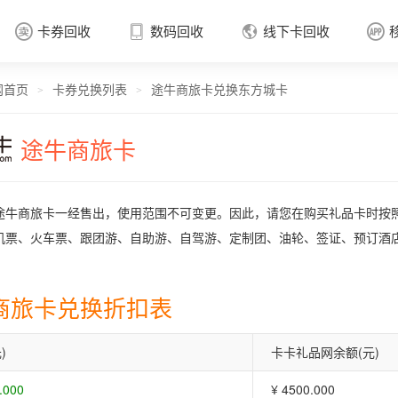
卡券回收
数码回收
线下卡回收




网首页
卡券兑换列表
途牛商旅卡兑换东方城卡
卡券回收

>
>
途牛商旅卡
途牛商旅卡一经售出，使用范围不可变更。因此，请您在购买礼品卡时按
机票、火车票、跟团游、自助游、自驾游、定制团、油轮、签证、预订酒
商旅卡兑换折扣表
)
卡卡礼品网余额(元)
.000
¥ 4500.000