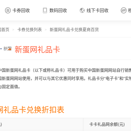
卡券回收
数码回收
线下卡回收




网首页
卡券兑换列表
新蛋网礼品卡兑换夏商百货
卡券回收

>
>
新蛋网礼品卡
中国新蛋网礼品卡（以下或称礼品卡）可用于购买中国新蛋网网站自行销
国新蛋网网站使用，并可以与其它优惠同时享用。礼品卡分“电子卡”和“实
为固定面值。
网礼品卡兑换折扣表
)
卡卡礼品网余额(元)