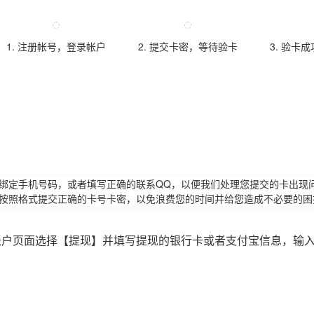
1. 注册帐号，登录帐户
2. 提交卡密，等待验卡
3. 验卡
请绑定手机号码，或者填写正确的联系QQ，以便我们处理您提交的卡出现
必按照格式提交正确的卡号卡密，以免浪费您的时间并给您造成不必要的困
账户页面选择【提现】并填写提现的银行卡或者支付宝信息，输