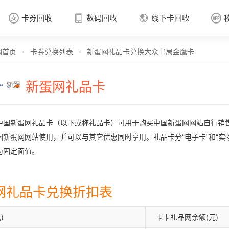
卡券回收
数码回收
线下卡回收




网首页
卡券兑换列表
新蛋网礼品卡兑换大众书局金鹰卡
卡券回收

>
>
新蛋网礼品卡
中国新蛋网礼品卡（以下或称礼品卡）可用于购买中国新蛋网网站自行销
国新蛋网网站使用，并可以与其它优惠同时享用。礼品卡分“电子卡”和“实
为固定面值。
网礼品卡兑换折扣表
)
卡卡礼品网余额(元)