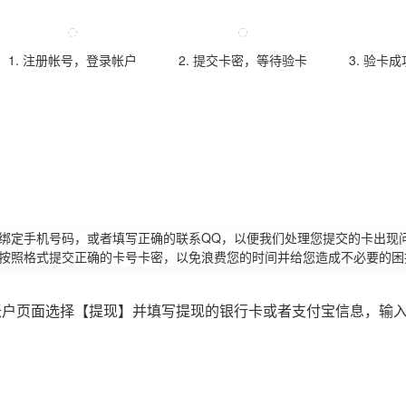
1. 注册帐号，登录帐户
2. 提交卡密，等待验卡
3. 验卡
请绑定手机号码，或者填写正确的联系QQ，以便我们处理您提交的卡出现
必按照格式提交正确的卡号卡密，以免浪费您的时间并给您造成不必要的困
账户页面选择【提现】并填写提现的银行卡或者支付宝信息，输