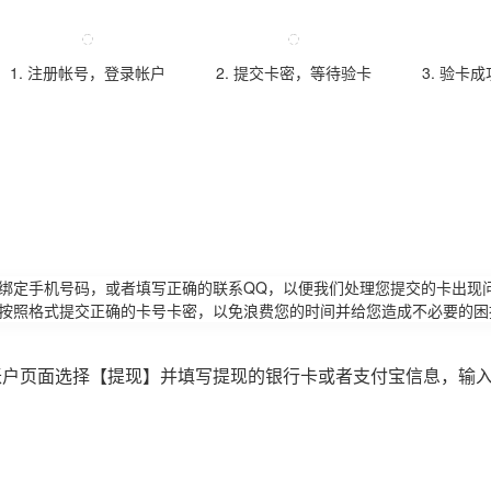
1. 注册帐号，登录帐户
2. 提交卡密，等待验卡
3. 验卡
请绑定手机号码，或者填写正确的联系QQ，以便我们处理您提交的卡出现
必按照格式提交正确的卡号卡密，以免浪费您的时间并给您造成不必要的困
账户页面选择【提现】并填写提现的银行卡或者支付宝信息，输