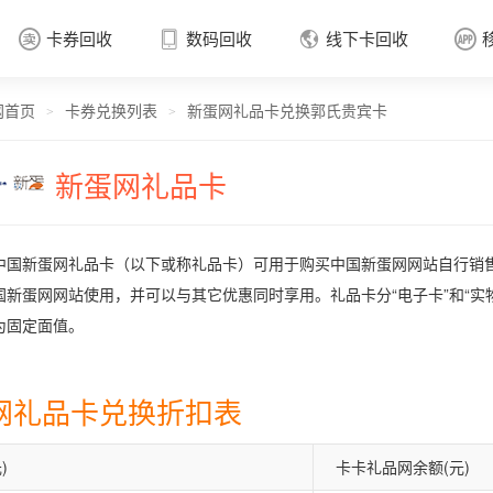
卡券回收
数码回收
线下卡回收




网首页
卡券兑换列表
新蛋网礼品卡兑换郭氏贵宾卡
卡券回收

>
>
新蛋网礼品卡
中国新蛋网礼品卡（以下或称礼品卡）可用于购买中国新蛋网网站自行销
国新蛋网网站使用，并可以与其它优惠同时享用。礼品卡分“电子卡”和“实
为固定面值。
网礼品卡兑换折扣表
)
卡卡礼品网余额(元)