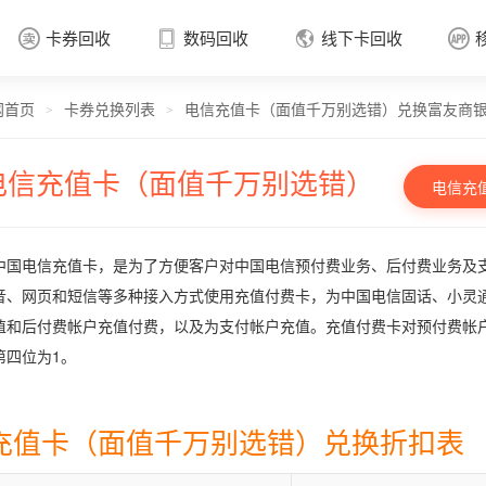
卡券回收
数码回收
线下卡回收




网首页
卡券兑换列表
电信充值卡（面值千万别选错）兑换富友商
卡券回收

>
>
电信充值卡（面值千万别选错）
电信充
中国电信充值卡，是为了方便客户对中国电信预付费业务、后付费业务及
音、网页和短信等多种接入方式使用充值付费卡，为中国电信固话、小灵
值和后付费帐户充值付费，以及为支付帐户充值。充值付费卡对预付费帐
第四位为1。
充值卡（面值千万别选错）兑换折扣表