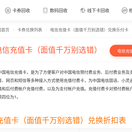
卡券回收
数码回收
线下卡回收




网首页
卡券兑换列表
电信充值卡（面值千万别选错）兑换乐付卡
卡券回收

>
>
电信充值卡（面值千万别选错）
电信充
中国电信充值卡，是为了方便客户对中国电信预付费业务、后付费业务及
音、网页和短信等多种接入方式使用充值付费卡，为中国电信固话、小灵
值和后付费帐户充值付费，以及为支付帐户充值。充值付费卡对预付费帐
第四位为1。
充值卡（面值千万别选错）兑换折扣表